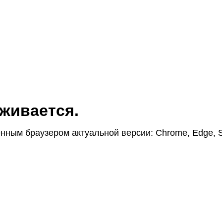
жи­вается.
н­ным браузером актуаль­ной версии: Chrome, Edge, S