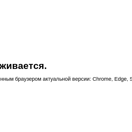
жи­вается.
н­ным браузером актуаль­ной версии: Chrome, Edge, S